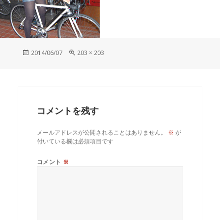
投
フ
2014/06/07
203 × 203
稿
ル
日:
サ
イ
ズ
コメントを残す
メールアドレスが公開されることはありません。
※
が
付いている欄は必須項目です
コメント
※