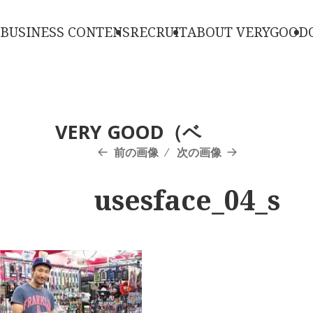
BUSINESS CONTENS
RECRUIT
ABOUT VERYGOOD
VERY GOOD（ベ
リーグッド）｜ス
前の画像
次の画像
ポーツ自転車から
usesface_04_s
キッズ自転車ま
で、お買得なサイ
クルブランド
VERY GOOD（ベリーグッド）公
式サイト。東京都世田谷区。ス
ポーツ自転車からキッズ自転車