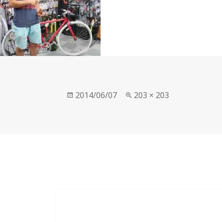
まで、お買い得なサイクルブラ
ンド。自転車の製造とデザイ
ン、販売。製品や取り扱い店舗
のご紹介。
投
フ
2014/06/07
203 × 203
稿
ル
日:
サ
イ
ズ