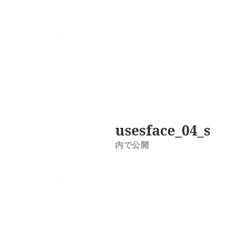
投
稿
usesface_04_s
ナ
内で公開
ビ
ゲ
ー
シ
ョ
ン